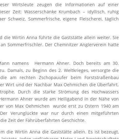
eser Wirtsleute zeugen die Informationen auf einer
eser Zeit: Wasserschänke Krumbach – idyllisch, ruhig
er Schweiz, Sommerfrische, eigene Fleischerei, täglich
die Wirtin Anna führte die Gaststätte allein weiter. Sie
an Sommerfrischler. Der Chemnitzer Anglerverein hatte
m Mann namens Hermann Ahner. Doch bereits am 30.
u. Damals, zu Beginn des 2. Weltkrieges, versorgte die
 die am rechten Zschopauufer beim Forststraßenbau
er Wirt und der Nachbar Max Oehmichen die Überfahrt.
trophe. Durch die starke Strömung des Hochwassers
. Hermann Ahner wurde am Heiligabend in der Nähe von
rper von Max Oehmichen wurde erst zu Ostern 1940 am
Der Verunglückte war nur durch einen mitgeführten
t die Zeit der Fährüberfahrten Geschichte.
m die Wirtin Anna die Gaststätte allein. Es ist bezeugt,
e leistete. Jeden verfügbaren Meter Land bewirtschaftete