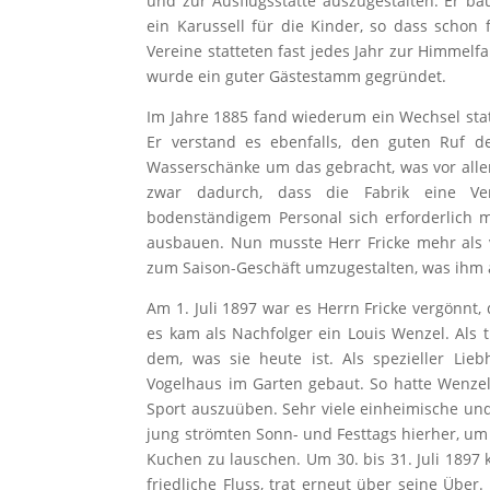
und zur Ausflugsstätte auszugestalten. Er bau
ein Karussell für die Kinder, so dass schon
Vereine statteten fast jedes Jahr zur Himmel
wurde ein guter Gästestamm gegründet.
Im Jahre 1885 fand wiederum ein Wechsel stat
Er verstand es ebenfalls, den guten Ruf d
Wasserschänke um das gebracht, was vor allen
zwar dadurch, dass die Fabrik eine Ve
bodenständigem Personal sich erforderlich 
ausbauen. Nun musste Herr Fricke mehr als 
zum Saison-Geschäft umzugestalten, was ihm 
Am 1. Juli 1897 war es Herrn Fricke vergönnt
es kam als Nachfolger ein Louis Wenzel. Als 
dem, was sie heute ist. Als spezieller Li
Vogelhaus im Garten gebaut. So hatte Wenzel 
Sport auszuüben. Sehr viele einheimische und
jung strömten Sonn- und Festtags hierher, um
Kuchen zu lauschen. Um 30. bis 31. Juli 1897
friedliche Fluss, trat erneut über seine Übe