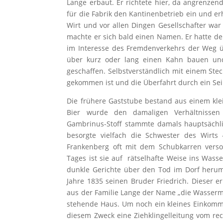
Lange erbaut. Er richtete hier, da angrenzen
für die Fabrik den Kantinenbetrieb ein und er
Wirt und vor allen Dingen Gesellschafter wa
machte er sich bald einen Namen. Er hatte d
im Interesse des Fremdenverkehrs der Weg ü
über kurz oder lang einen Kahn bauen un
geschaffen. Selbstverständlich mit einem Ste
gekommen ist und die Überfahrt durch ein Seil
Die frühere Gaststube bestand aus einem kle
Bier wurde den damaligen Verhältnissen 
Gambrinus-Stoff stammte damals hauptsächl
besorgte vielfach die Schwester des Wirts
Frankenberg oft mit dem Schubkarren versor
Tages ist sie auf rätselhafte Weise ins Wass
dunkle Gerichte über den Tod im Dorf her
Jahre 1835 seinen Bruder Friedrich. Dieser e
aus der Familie Lange der Name „die Wasser
stehende Haus. Um noch ein kleines Einkomme
diesem Zweck eine Ziehklingelleitung vom rec