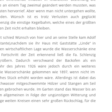
ise an einem Tag zweimal geändert werden mussten, was
ten hervorrief. Aber wenn man nicht untergehen wollte,
en. Wünsch ist es trotz Verlusten auch geglückt
lenzig die einstige Kegelbahm, welche eines der größten
en Zeit nicht erhalten bleiben.
eit schied Wünsch von hier und an seine Stelle kam Adolf
tante),nachdem sie ihr Haus mit Gaststätte „Linde“ in
nen wirtschaftlichen Lage wurde die Wasserschänke eine
Fortschritt der Zeit erkennend ließ die Fa. Schlenzig
ößern. Dadurch verschwand der Backofen als ein
jahr des Jahres 1926 wäre jedoch durch ein weiteres
 die Wasserschänke gekommen wie 1897, wenn nicht im
hes Stück erhöht worden wäre. Allerdings ist dabei das
Hochwasser mitgeschwemmte Hölzer und Stangen am Seil
ben gebrochen wurde. Im Garten stand das Wasser bis an
m allgemeinen in Folge der ungünstigen Witterung und
Lage weiten Kreisen einen sehr großen Rückschlag, für die