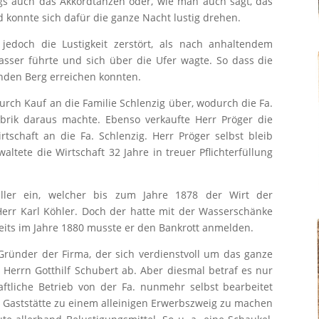
ngs auch das Akkordtanzen oder, wie man auch sagt, das
 konnte sich dafür die ganze Nacht lustig drehen.
edoch die Lustigkeit zerstört, als nach anhaltendem
ser führte und sich über die Ufer wagte. So dass die
nden Berg erreichen konnten.
urch Kauf an die Familie Schlenzig über, wodurch die Fa.
abrik daraus machte. Ebenso verkaufte Herr Pröger die
schaft an die Fa. Schlenzig. Herr Pröger selbst bleib
ltete die Wirtschaft 32 Jahre in treuer Pflichterfüllung
ller ein, welcher bis zum Jahre 1878 der Wirt der
err Karl Köhler. Doch der hatte mit der Wasserschänke
reits im Jahre 1880 musste er den Bankrott anmelden.
Gründer der Firma, der sich verdienstvoll um das ganze
Herrn Gotthilf Schubert ab. Aber diesmal betraf es nur
aftliche Betrieb von der Fa. nunmehr selbst bearbeitet
ie Gaststätte zu einem alleinigen Erwerbszweig zu machen