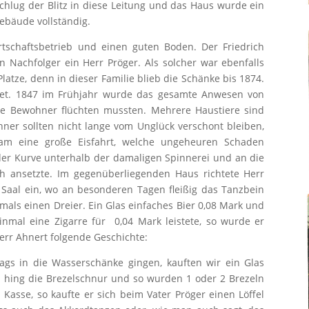
schlug der Blitz in diese Leitung und das Haus wurde ein
ebäude vollständig.
tschaftsbetrieb und einen guten Boden. Der Friedrich
 Nachfolger ein Herr Pröger. Als solcher war ebenfalls
atze, denn in dieser Familie blieb die Schänke bis 1874.
ignet. 1847 im Frühjahr wurde das gesamte Anwesen von
e Bewohner flüchten mussten. Mehrere Haustiere sind
r sollten nicht lange vom Unglück verschont bleiben,
am eine große Eisfahrt, welche ungeheuren Schaden
der Kurve unterhalb der damaligen Spinnerei und an die
 ansetzte. Im gegenüberliegenden Haus richtete Herr
 Saal ein, wo an besonderen Tagen fleißig das Tanzbein
ls einen Dreier. Ein Glas einfaches Bier 0,08 Mark und
nmal eine Zigarre für 0,04 Mark leistete, so wurde er
err Ahnert folgende Geschichte:
gs in die Wasserschänke gingen, kauften wir ein Glas
h hing die Brezelschnur und so wurden 1 oder 2 Brezeln
 Kasse, so kaufte er sich beim Vater Pröger einen Löffel