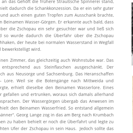
d an das Gehöft die frühere Straußsche Spinnerei stand,
hielt dadurch die Schankkonzession. Da er ein sehr guter
r und auch einen guten Tropfen zum Ausschank brachte,
en Beinamen Wasser-Görgen. Er erkannte auch bald, dass
ber die Zschopau ein sehr gesuchter war und ließ sich
d so wurde dadurch die Überfahr über die Zschopau
chhaken, der heute bei normalen Wasserstand in Wegfall
 bewerkstelligt wird.
inen Zimmer, das gleichzeitig auch Wohnstube war. Das
entsprechend aus Steinflaschen ausgeschänkt. Der
ich aus Neusorge und Sachsenburg. Das Heranschaffen
 – Lore. Weil sie die Botengänge nach Mittweida und
gte, erhielt dieselbe den Beinamen Wasserlore. Eines
er gefallen und ertrunken, woraus sich damals allerhand
umsprachen. Der Wassergörgen übergab das Anwesen im
rhielt den Beinamen Wasserfried. So entstand allgemein
männer“. Georg Lange zog in das am Berg nach Krumbach
n zu haben behielt er noch die Überfahrt und legte zu
hten Ufer der Zschopau in sein Haus. Jedoch sollte das