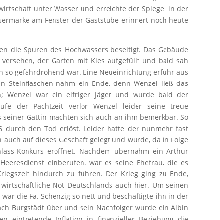
wirtschaft unter Wasser und erreichte der Spiegel in der
sermarke am Fenster der Gaststube erinnert noch heute
rden die Spuren des Hochwassers beseitigt. Das Gebäude
ersehen, der Garten mit Kies aufgefüllt und bald sah
 so gefahrdrohend war. Eine Neueinrichtung erfuhr aus
in Steinflaschen nahm ein Ende, denn Wenzel ließ das
n; Wenzel war ein eifriger Jäger und wurde bald der
aufe der Pachtzeit verlor Wenzel leider seine treue
s seiner Gattin machten sich auch an ihm bemerkbar. So
6 durch den Tod erlöst. Leider hatte der nunmehr fast
n auch auf dieses Geschäft gelegt und wurde, da in Folge
hlass-Konkurs eröffnet. Nachdem übernahm ein Arthur
Heeresdienst einberufen, war es seine Ehefrau, die es
riegszeit hindurch zu führen. Der Krieg ging zu Ende,
wirtschaftliche Not Deutschlands auch hier. Um seinen
 war die Fa. Schenzig so nett und beschäftigte ihn in der
ach Burgstädt über und sein Nachfolger wurde ein Albin
n eintretende Inflation in finanzieller Beziehung die