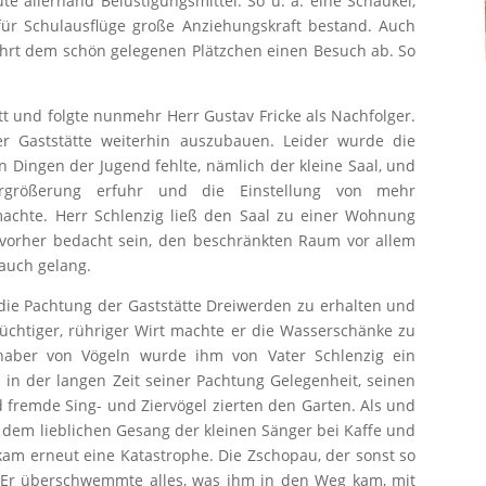
te allerhand Belustigungsmittel. So u. a. eine Schaukel,
 für Schulausflüge große Anziehungskraft bestand. Auch
fahrt dem schön gelegenen Plätzchen einen Besuch ab. So
t und folgte nunmehr Herr Gustav Fricke als Nachfolger.
er Gaststätte weiterhin auszubauen. Leider wurde die
 Dingen der Jugend fehlte, nämlich der kleine Saal, und
rgrößerung erfuhr und die Einstellung von mehr
machte. Herr Schlenzig ließ den Saal zu einer Wohnung
vorher bedacht sein, den beschränkten Raum vor allem
auch gelang.
, die Pachtung der Gaststätte Dreiwerden zu erhalten und
tüchtiger, rühriger Wirt machte er die Wasserschänke zu
ebhaber von Vögeln wurde ihm von Vater Schlenzig ein
in der langen Zeit seiner Pachtung Gelegenheit, seinen
 fremde Sing- und Ziervögel zierten den Garten. Als und
 dem lieblichen Gesang der kleinen Sänger bei Kaffe und
 kam erneut eine Katastrophe. Die Zschopau, der sonst so
r. Er überschwemmte alles, was ihm in den Weg kam, mit