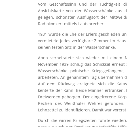
Vom Geschäftssinn und der Tüchtigkeit di
Ansichtskarte von der Wasserschänke aus di
gelegen, schönster Ausflugsort der Mittweida
Radiokonzert mittels Lautsprecher.
1931 wurde die Ehe der Erlers geschieden und 
vermietete jedes verfügbare Zimmer im Haus 
seinen festen Sitz in der Wasserschänke.
Anna verheiratete sich wieder mit eine
November 1939 schlug das Schicksal erneut z
Wasserschänke polnische Kriegsgefangene,
arbeiteten. An genanntem Tag übernahmen d
Auf dem Rückweg ereignete sich die Katas
kenterte der Kahn. Beide Männer ertranken
Dreiwerden geborgen. Der eingefrorene Kö
Rechen des Weißthaler Wehres gefunden. 
Lohnzettel zu identifizieren. Damit war vorers
Durch die wirren Kriegszeiten führte wiederu
dass sie auch der Bevölkerung tatkräftig Hilf