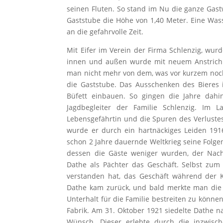
seinen Fluten. So stand im Nu die ganze Gast
Gaststube die Höhe von 1,40 Meter. Eine Was
an die gefahrvolle Zeit.
Mit Eifer im Verein der Firma Schlenzig, wu
innen und außen wurde mit neuem Anstrich v
man nicht mehr von dem, was vor kurzem noch
die Gaststube. Das Ausschenken des Bieres 
Büfett einbauen. So gingen die Jahre dahi
Jagdbegleiter der Familie Schlenzig. Im L
Lebensgefährtin und die Spuren des Verluste
wurde er durch ein hartnäckiges Leiden 191
schon 2 Jahre dauernde Weltkrieg seine Folge
dessen die Gäste weniger wurden, der Nac
Dathe als Pächter das Geschäft. Selbst zum 
verstanden hat, das Geschäft während der K
Dathe kam zurück, und bald merkte man die 
Unterhalt für die Familie bestreiten zu können
Fabrik. Am 31. Oktober 1921 siedelte Dathe n
Wünsch. Dieser erlebte durch die inzwische