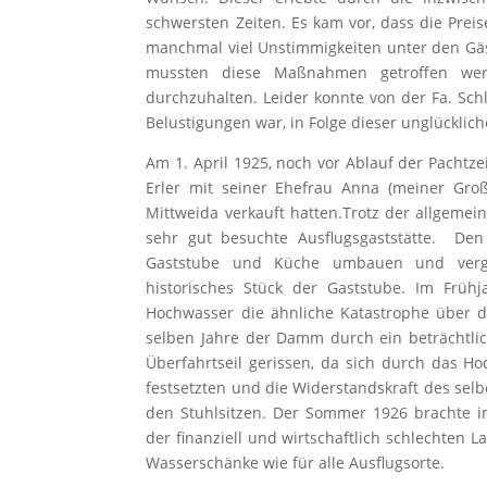
schwersten Zeiten. Es kam vor, dass die Pre
manchmal viel Unstimmigkeiten unter den Gäs
mussten diese Maßnahmen getroffen werd
durchzuhalten. Leider konnte von der Fa. Sch
Belustigungen war, in Folge dieser unglücklich
Am 1. April 1925, noch vor Ablauf der Pachtz
Erler mit seiner Ehefrau Anna (meiner Groß
Mittweida verkauft hatten.Trotz der allgemei
sehr gut besuchte Ausflugsgaststätte. Den 
Gaststube und Küche umbauen und vergr
historisches Stück der Gaststube. Im Früh
Hochwasser die ähnliche Katastrophe über
selben Jahre der Damm durch ein beträchtlic
Überfahrtseil gerissen, da sich durch das 
festsetzten und die Widerstandskraft des sel
den Stuhlsitzen. Der Sommer 1926 brachte i
der finanziell und wirtschaftlich schlechten 
Wasserschänke wie für alle Ausflugsorte.