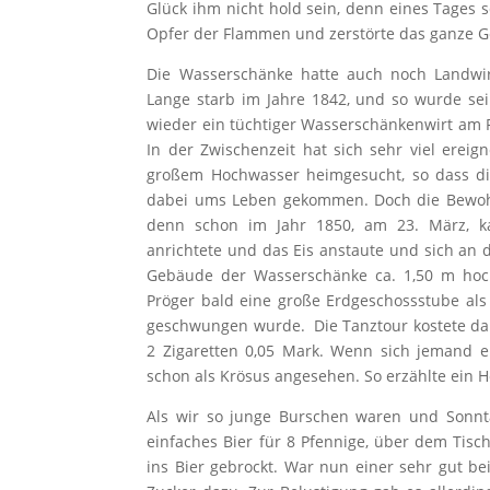
Glück ihm nicht hold sein, denn eines Tages 
Opfer der Flammen und zerstörte das ganze G
Die Wasserschänke hatte auch noch Landwir
Lange starb im Jahre 1842, und so wurde sein
wieder ein tüchtiger Wasserschänkenwirt am Pl
In der Zwischenzeit hat sich sehr viel ere
großem Hochwasser heimgesucht, so dass di
dabei ums Leben gekommen. Doch die Bewohne
denn schon im Jahr 1850, am 23. März, k
anrichtete und das Eis anstaute und sich an 
Gebäude der Wasserschänke ca. 1,50 m hoch
Pröger bald eine große Erdgeschossstube als
geschwungen wurde. Die Tanztour kostete dama
2 Zigaretten 0,05 Mark. Wenn sich jemand ei
schon als Krösus angesehen. So erzählte ein H
Als wir so junge Burschen waren und Sonnta
einfaches Bier für 8 Pfennige, über dem Tisc
ins Bier gebrockt. War nun einer sehr gut bei