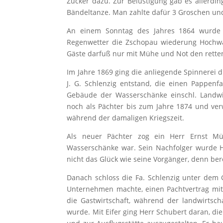
Zucker dazu. Zur Belustigung gab es allerdi
Bändeltanze. Man zahlte dafür 3 Groschen und
An einem Sonntag des Jahres 1864 wurde j
Regenwetter die Zschopau wiederung Hochwas
Gäste darfuß nur mit Mühe und Not den rette
Im Jahre 1869 ging die anliegende Spinnerei d
J. G. Schlenzig entstand, die einen Pappenf
Gebäude der Wasserschänke einschl. Landwirt
noch als Pächter bis zum Jahre 1874 und verwa
während der damaligen Kriegszeit.
Als neuer Pächter zog ein Herr Ernst Mü
Wasserschänke war. Sein Nachfolger wurde H
nicht das Glück wie seine Vorgänger, denn be
Danach schloss die Fa. Schlenzig unter dem 
Unternehmen machte, einen Pachtvertrag mit 
die Gastwirtschaft, während der landwirtsch
wurde. Mit Eifer ging Herr Schubert daran, d